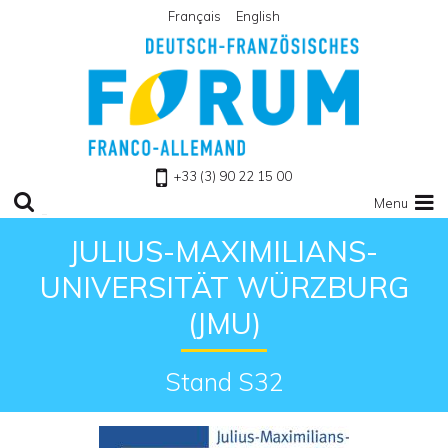
Français
English
Zu Homepage
+33 (3) 90 22 15 00
Menu
JULIUS-MAXIMILIANS-
UNIVERSITÄT WÜRZBURG
(JMU)
Stand S32