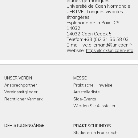
études germaniques
Université de Caen Normandie
UFR LVE · Langues vivantes
étrangères
Esplanade de la Paix · CS
14032
14032 Caen Cedex 5
Telefon: +33 (0)2 31 56 58 03
E-mail:
lve.allemand@unicaen.fr
Website:
https://lc.cx/unicaen-efa
UNSER VEREIN
MESSE
Ansprechpartner
Praktische Hinweise
Vereinsmitglieder
Ausstellerliste
Rechtlicher Vermerk
Side-Events
Werden Sie Aussteller
DFH STUDIENGÄNGE
PRAKTISCHE INFOS
Studieren in Frankreich