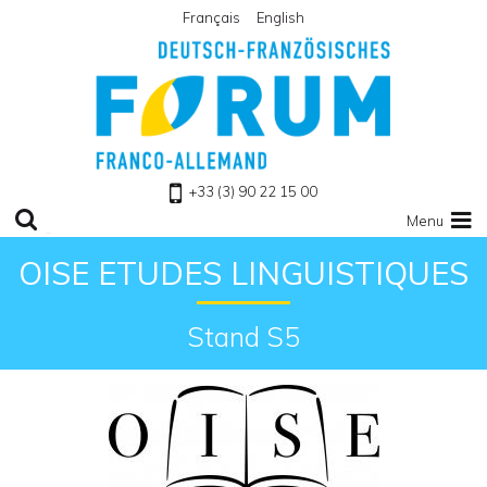
Français
English
Zu Homepage
+33 (3) 90 22 15 00
Menu
OISE ETUDES LINGUISTIQUES
Stand S5