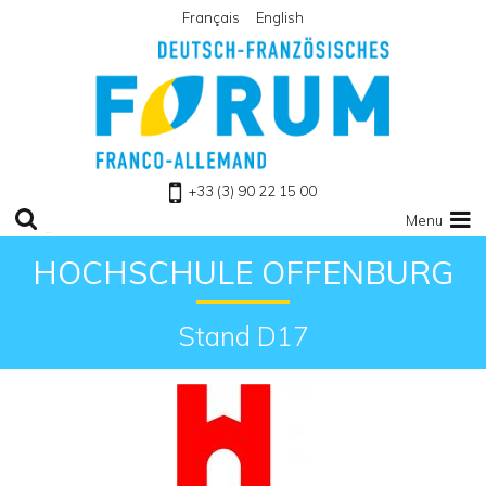
Français
English
Zu Homepage
+33 (3) 90 22 15 00
Menu
HOCHSCHULE OFFENBURG
Stand D17