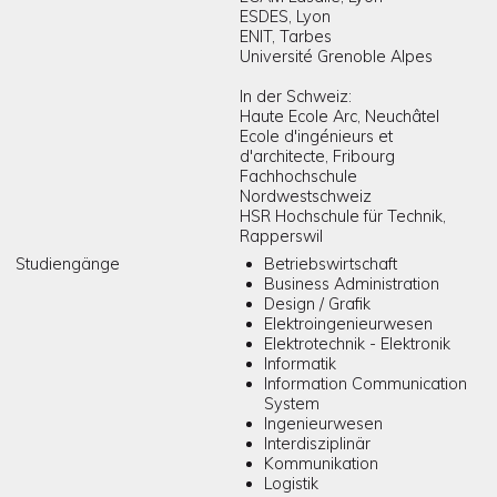
ESDES, Lyon
ENIT, Tarbes
Université Grenoble Alpes
In der Schweiz:
Haute Ecole Arc, Neuchâtel
Ecole d'ingénieurs et
d'architecte, Fribourg
Fachhochschule
Nordwestschweiz
HSR Hochschule für Technik,
Rapperswil
Studiengänge
Betriebswirtschaft
Business Administration
Design / Grafik
Elektroingenieurwesen
Elektrotechnik - Elektronik
Informatik
Information Communication
System
Ingenieurwesen
Interdisziplinär
Kommunikation
Logistik