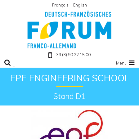
Français
English
Zu Homepage
+33 (3) 90 22 15 00
Menu
EPF ENGINEERING SCHOOL
Stand D1