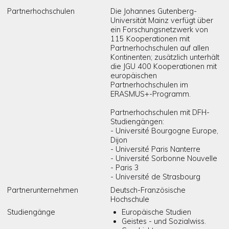
Partnerhochschulen
Die Johannes Gutenberg-
Universität Mainz verfügt über
ein Forschungsnetzwerk von
115 Kooperationen mit
Partnerhochschulen auf allen
Kontinenten; zusätzlich unterhält
die JGU 400 Kooperationen mit
europäischen
Partnerhochschulen im
ERASMUS+-Programm.
Partnerhochschulen mit DFH-
Studiengängen:
- Université Bourgogne Europe,
Dijon
- Université Paris Nanterre
- Université Sorbonne Nouvelle
- Paris 3
- Université de Strasbourg
Partnerunternehmen
Deutsch-Französische
Hochschule
Studiengänge
Europäische Studien
Geistes - und Sozialwiss.