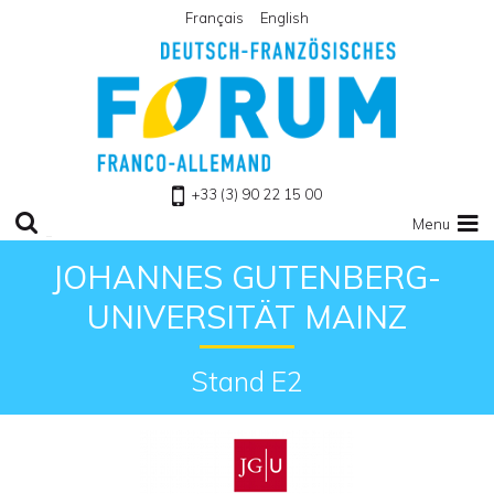
Français
English
Zu Homepage
+33 (3) 90 22 15 00
Menu
JOHANNES GUTENBERG-
UNIVERSITÄT MAINZ
Stand E2