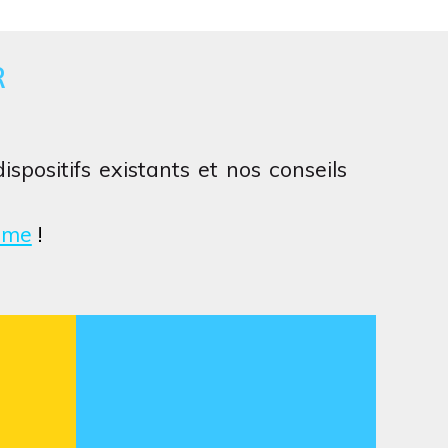
R
positifs existants et nos conseils
rme
!