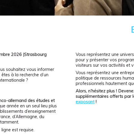
vembre 2026 |Strasbourg
Vous représentez une universit
pour y présenter vos programm
visiteurs sur vos activités et v
ous souhaitez vous informer
Vous représentez une entrepri
s êtes à la recherche d’un
politique de ressources humai
nternationale ?
professionnels hautement quali
Alors, n’hésitez plus ! Deve
supplémentaires offerts par
anco-allemand des études et
exposant
!
ue année en un seul lieu plus
ablissements d’enseignement
France, d’Allemagne, du
notamment.
 ligne est requise.