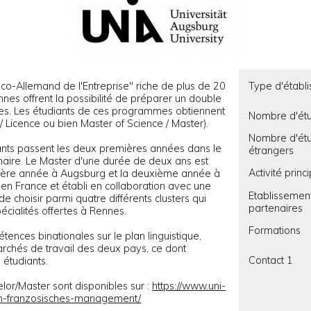
-Allemand de l'Entreprise" riche de plus de 20
Type d'établ
nes offrent la possibilité de préparer un double
es. Les étudiants de ces programmes obtiennent
Nombre d'étu
 Licence ou bien Master of Science / Master).
Nombre d'étu
iants passent les deux premières années dans le
étrangers
enaire. Le Master d'une durée de deux ans est
Activité princ
ière année à Augsburg et la deuxième année à
n France et établi en collaboration avec une
Etablissemen
de choisir parmi quatre différents clusters qui
partenaires
cialités offertes à Rennes.
Formations
tences binationales sur le plan linguistique,
 marchés de travail des deux pays, ce dont
Contact 1
 étudiants.
lor/Master sont disponibles sur :
https://www.uni-
sch-franzosisches-management/