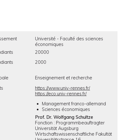
issement
Université - Faculté des sciences
économiques
diants
20000
diants
2000
ipale
Enseignement et recherche
ts
https://www.univ-rennes.fr/
https://eco.univ-rennes.fr/
Management franco-allemand
Sciences économiques
Prof. Dr. Wolfgang Schultze
Fonction : Programmbeauftragter
Universität Augsburg
Wirtschaftswissenschaftliche Fakultät
Universitätsstrasse 16