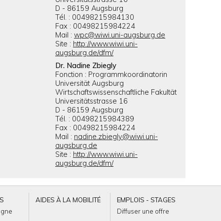
D - 86159 Augsburg
Tél. : 00498215984130
Fax : 00498215984224
Mail :
wpc@wiwi.uni-augsburg.de
Site :
http://www.wiwi.uni-
augsburg.de/dfm/
Dr. Nadine Zbiegly
Fonction : Programmkoordinatorin
Universität Augsburg
Wirtschaftswissenschaftliche Fakultät
Universitätsstrasse 16
D - 86159 Augsburg
Tél. : 00498215984389
Fax : 00498215984224
Mail :
nadine.zbiegly@wiwi.uni-
augsburg.de
Site :
http://www.wiwi.uni-
augsburg.de/dfm/
ES
AIDES À LA MOBILITÉ
EMPLOIS - STAGES
agne
Diffuser une offre