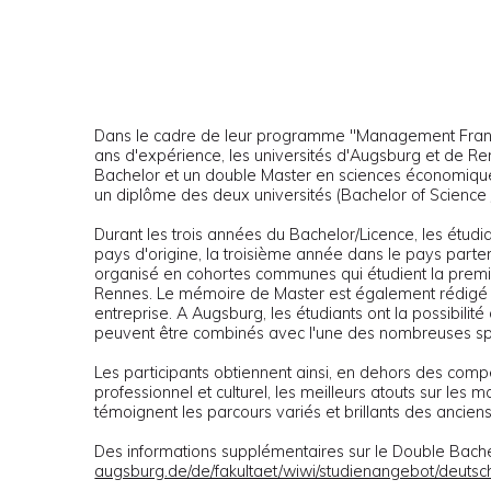
Dans le cadre de leur programme "Management Franco
ans d'expérience, les universités d'Augsburg et de Ren
Bachelor et un double Master en sciences économiqu
un diplôme des deux universités (Bachelor of Science /
Durant les trois années du Bachelor/Licence, les étud
pays d'origine, la troisième année dans le pays part
organisé en cohortes communes qui étudient la prem
Rennes. Le mémoire de Master est également rédigé e
entreprise. A Augsburg, les étudiants ont la possibilité 
peuvent être combinés avec l'une des nombreuses spé
Les participants obtiennent ainsi, en dehors des compé
professionnel et culturel, les meilleurs atouts sur les
témoignent les parcours variés et brillants des anciens
Des informations supplémentaires sur le Double Bache
augsburg.de/de/fakultaet/wiwi/studienangebot/deut