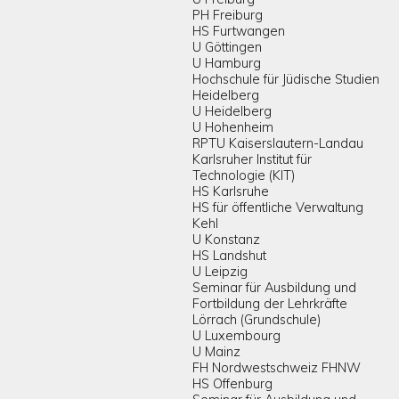
PH Freiburg
HS Furtwangen
U Göttingen
U Hamburg
Hochschule für Jüdische Studien
Heidelberg
U Heidelberg
U Hohenheim
RPTU Kaiserslautern-Landau
Karlsruher Institut für
Technologie (KIT)
HS Karlsruhe
HS für öffentliche Verwaltung
Kehl
U Konstanz
HS Landshut
U Leipzig
Seminar für Ausbildung und
Fortbildung der Lehrkräfte
Lörrach (Grundschule)
U Luxembourg
U Mainz
FH Nordwestschweiz FHNW
HS Offenburg