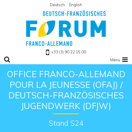
Deutsch
English
Retour à l'accueil
+33 (3) 90 22 15 00
Menu
OFFICE FRANCO-ALLEMAND
POUR LA JEUNESSE (OFAJ) /
DEUTSCH-FRANZÖSISCHES
JUGENDWERK (DFJW)
Stand S24