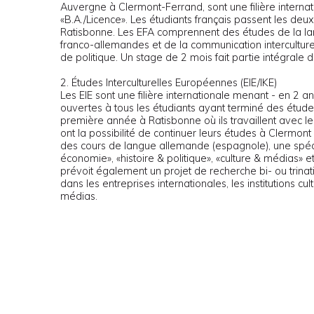
Auvergne à Clermont-Ferrand, sont une filière interna
«B.A./Licence». Les étudiants français passent les de
Ratisbonne. Les EFA comprennent des études de la lan
franco-allemandes et de la communication interculture
de politique. Un stage de 2 mois fait partie intégrale 
2. Études Interculturelles Européennes (EIE/IKE)
Les EIE sont une filière internationale menant - en 2 an
ouvertes à tous les étudiants ayant terminé des étude
première année à Ratisbonne où ils travaillent avec le
ont la possibilité de continuer leurs études à Clerm
des cours de langue allemande (espagnole), une spéc
économie», «histoire & politique», «culture & médias» et
prévoit également un projet de recherche bi- ou trinati
dans les entreprises internationales, les institutions cul
médias.