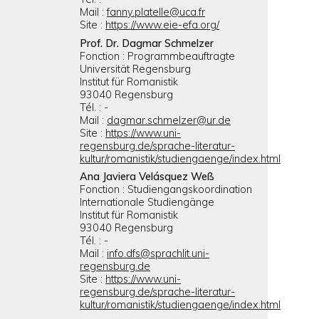
Mail :
fanny.platelle@uca.fr
Site :
https://www.eie-efa.org/
Prof. Dr. Dagmar Schmelzer
Fonction : Programmbeauftragte
Universität Regensburg
Institut für Romanistik
93040 Regensburg
Tél. : -
Mail :
dagmar.schmelzer@ur.de
Site :
https://www.uni-
regensburg.de/sprache-literatur-
kultur/romanistik/studiengaenge/index.html
Ana Javiera Velásquez Weß
Fonction : Studiengangskoordination
Internationale Studiengänge
Institut für Romanistik
93040 Regensburg
Tél. : -
Mail :
info.dfs@sprachlit.uni-
regensburg.de
Site :
https://www.uni-
regensburg.de/sprache-literatur-
kultur/romanistik/studiengaenge/index.html