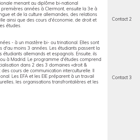
tionale menant au diplôme bi-national
ux premières années à Clermont, ensuite la 3e à
gue et de la culture allemandes, des relations
Contact 2
lle ainsi que des cours d'économie, de droit et
des études.
nées - à un mastère bi- ou trinational. Elles sont
s d'au moins 3 années. Les étudiants passent la
s étudiants allemands et espagnols. Ensuite, ils
ont ou à Madrid. Le programme d'études comprend
ialisation dans 2 des 3 domaines «droit &
 des cours de communication interculturelle. Il
onal. Les EFA et les EIE préparent à un travail
Contact 3
turelles, les organisations transfrontalières et les