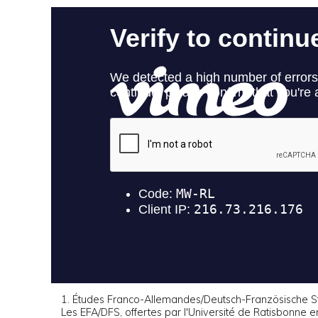
1. Études Franco-Allemandes/Deutsch-Französische S
Les EFA/DFS, offertes par l'Université de Ratisbonne 