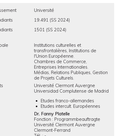
issement
Université
diants
19.491 (SS 2024)
diants
1501 (SS 2024)
ipale
Institutions culturelles et
transfrontalières, Institutions de
l'Union Européenne.
Chambres de Commerce,
Entreprises Internationales.
Médias, Relations Publiques, Gestion
de Projets Culturels.
ts
Université Clermont Auvergne
Universidad Complutense de Madrid
Etudes franco-allemandes
Etudes intercult. Européennes
Dr. Fanny Platelle
Fonction : Programmbeauftragte
Université Clermont Auvergne
Clermont-Ferrand
Tél. : -