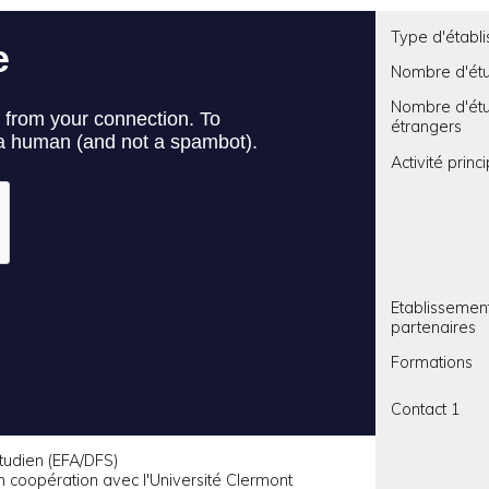
Type d'établ
Nombre d'étu
Nombre d'étu
étrangers
Activité princ
Etablissemen
partenaires
Formations
Contact 1
tudien (EFA/DFS)
en coopération avec l'Université Clermont