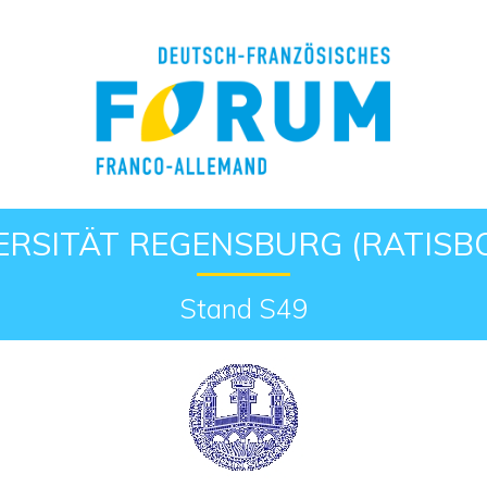
Retour à l'accueil
ERSITÄT REGENSBURG (RATISB
Stand S49