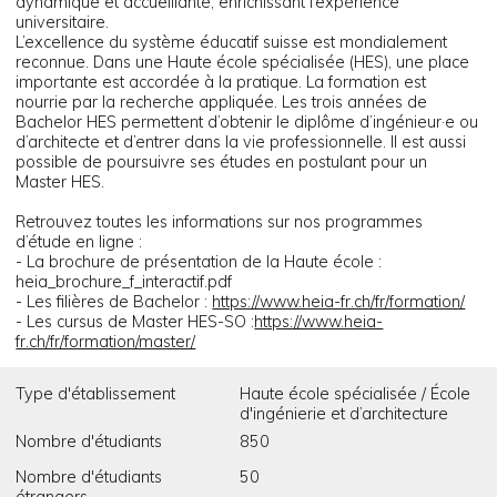
dynamique et accueillante, enrichissant l’expérience
universitaire.
L’excellence du système éducatif suisse est mondialement
reconnue. Dans une Haute école spécialisée (HES), une place
importante est accordée à la pratique. La formation est
nourrie par la recherche appliquée. Les trois années de
Bachelor HES permettent d’obtenir le diplôme d’ingénieur·e ou
d’architecte et d’entrer dans la vie professionnelle. Il est aussi
possible de poursuivre ses études en postulant pour un
Master HES.
Retrouvez toutes les informations sur nos programmes
d’étude en ligne :
- La brochure de présentation de la Haute école :
heia_brochure_f_interactif.pdf
- Les filières de Bachelor :
https://www.heia-fr.ch/fr/formation/
- Les cursus de Master HES-SO :
https://www.heia-
fr.ch/fr/formation/master/
Type d'établissement
Haute école spécialisée / École
d'ingénierie et d’architecture
Nombre d'étudiants
850
Nombre d'étudiants
50