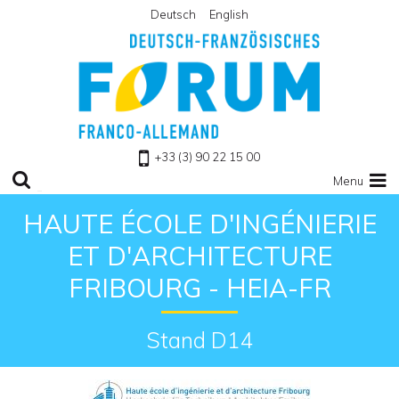
Deutsch
English
Retour à l'accueil
+33 (3) 90 22 15 00
Menu
HAUTE ÉCOLE D'INGÉNIERIE
ET D'ARCHITECTURE
FRIBOURG - HEIA-FR
Stand D14