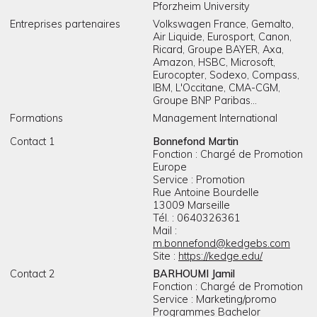
Pforzheim University
Entreprises partenaires
Volkswagen France, Gemalto,
Air Liquide, Eurosport, Canon,
Ricard, Groupe BAYER, Axa,
Amazon, HSBC, Microsoft,
Eurocopter, Sodexo, Compass,
IBM, L'Occitane, CMA-CGM,
Groupe BNP Paribas...
Formations
Management International
Contact 1
Bonnefond Martin
Fonction : Chargé de Promotion
Europe
Service : Promotion
Rue Antoine Bourdelle
13009 Marseille
Tél. : 0640326361
Mail :
m.bonnefond@kedgebs.com
Site :
https://kedge.edu/
Contact 2
BARHOUMI Jamil
Fonction : Chargé de Promotion
Service : Marketing/promo
Programmes Bachelor