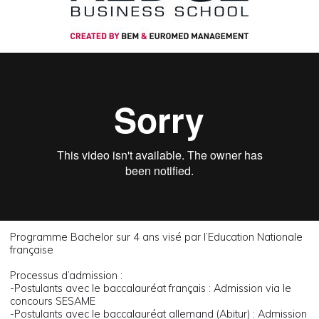
Programme Bachelor sur 4 ans visé par l’Education Nationale
française
Processus d’admission :
-Postulants avec le baccalauréat français : Admission via le
concours SESAME
-Postulants avec le baccalauréat allemand (Abitur) : Admission